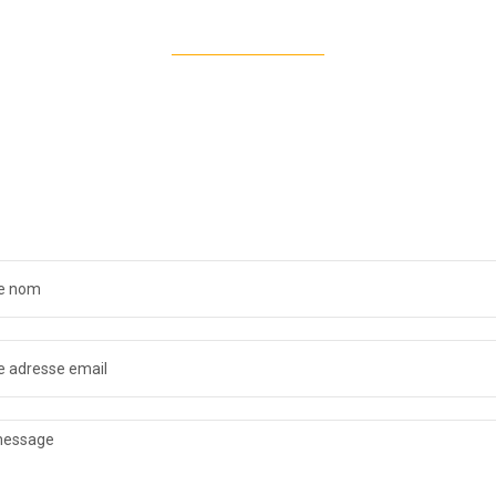
CONTACTEZ MOI
As-tu une question
sitez pas à me conta
 NOM
ADRESSE EMAIL
SSAGE