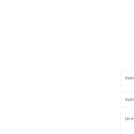
N'hé
VOTRE
VOTRE 
UN ME