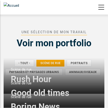
Aller
au
contenu
principal
UNE SÉLECTION DE MON TRAVAIL
Voir mon portfolio
- TOUT -
SCÈNE DE RUE
PORTRAITS
Scène de rue
PAYSAGES ET PAYSAGES URBAINS
ANIMAUX/OISEAUX
Rush Hour
Scène de rue
Good old times
Scène de rue
Boring News