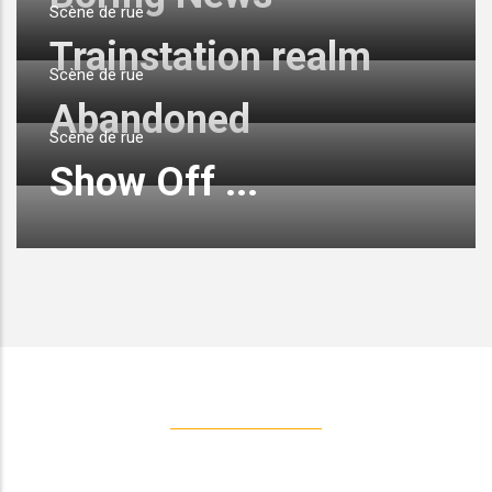
Scène de rue
Trainstation realm
Scène de rue
Abandoned
Scène de rue
Show Off ...
CONTACTEZ MOI
As-tu une question?