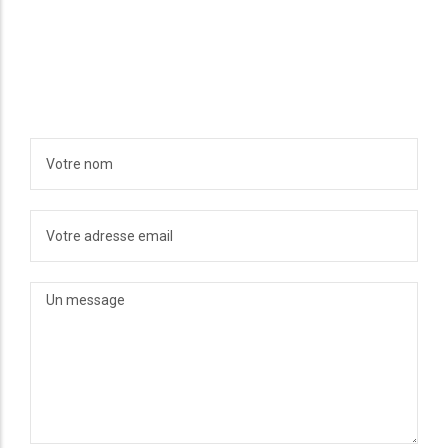
N'hésitez pas à me
contacter.
VOTRE NOM
VOTRE ADRESSE EMAIL
UN MESSAGE