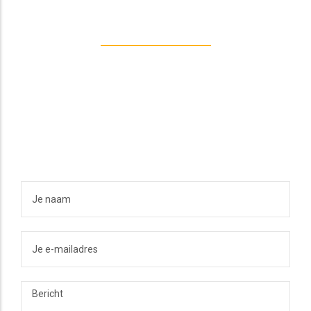
NEEM CONTACT OP
Heb je een vraag?
Neem gerust contact
met me op.
JE NAAM
JE E-MAILADRES
JE BERICHT