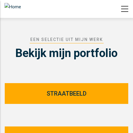
Overslaan
en
naar
de
inhoud
EEN SELECTIE UIT MIJN WERK
gaan
Bekijk mijn portfolio
STRAATBEELD